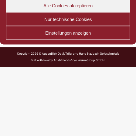
Alle Cookies akzeptieren
Linear_Brillant
Nur technische Cookies
Einstellungen anzeigen
Copyright 2026 © AugenBlick Optik Triller und Hans Staubach Goldschmiede
Built with love by
Ads&Friends*
c/o WeAreGroup GmbH.