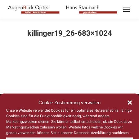
killinger19_26-683×1024
Copyright 2026 © AugenBlick Optik Triller und Hans Staubach Goldschmiede
Cookie-Zustimmung verwalten
Built with love by
Ads&Friends*
c/o WeAreGroup GmbH.
Unsere Website verwendet Cookies für ein optimales Nutzererlebnis . Einige
Cookies sind für die Funktionsfähigkeit nötig, während andere
Marketingzwecken dienen. Sie können selbst entscheiden, ob sie Cookies zu
Marketingszwecken zulassen wollen. Weitere Infos welche Cookies wir
genau verwenden, können Sie in unserer Datenschutzerklärung nachlesen.