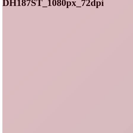
DH187ST_1080px_72dpi