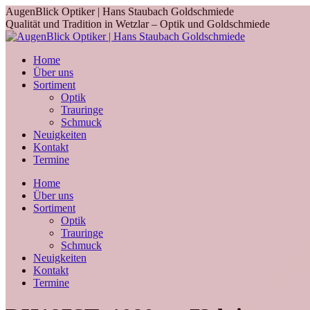
Skip
AugenBlick Optiker | Hans Staubach Goldschmiede
to
Qualität und Tradition in Wetzlar – Optik und Goldschmiede
content
Home
Über uns
Sortiment
Optik
Trauringe
Schmuck
Neuigkeiten
Kontakt
Termine
Home
Über uns
Sortiment
Optik
Trauringe
Schmuck
Neuigkeiten
Kontakt
Termine