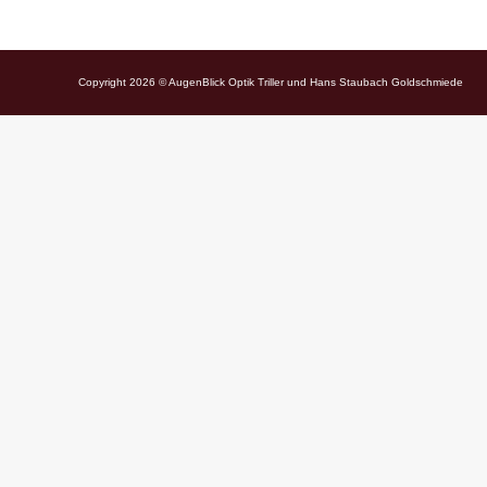
Copyright 2026 © AugenBlick Optik Triller und Hans Staubach Goldschmiede