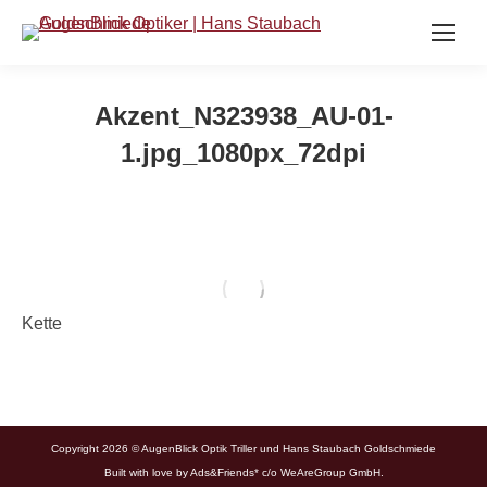
Akzent_N323938_AU-01-
1.jpg_1080px_72dpi
Kette
Copyright 2026 © AugenBlick Optik Triller und Hans Staubach Goldschmiede
Built with love by
Ads&Friends*
c/o WeAreGroup GmbH.