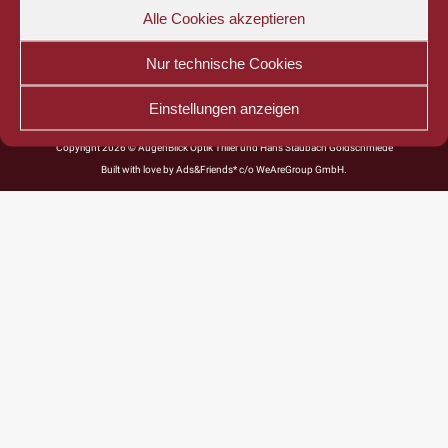
Alle Cookies akzeptieren
Nur technische Cookies
Einstellungen anzeigen
Copyright 2026 © AugenBlick Optik Triller und Hans Staubach Goldschmiede
Built with love by
Ads&Friends*
c/o WeAreGroup GmbH.