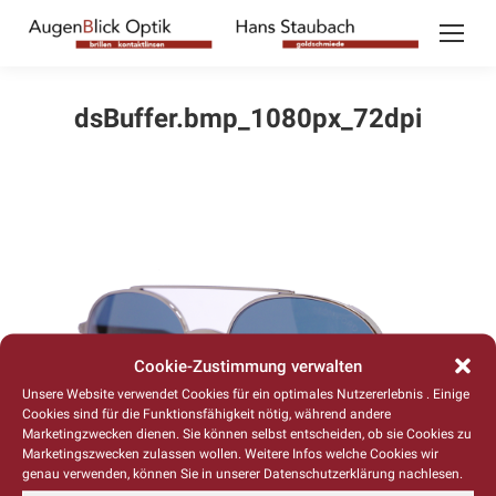
dsBuffer.bmp_1080px_72dpi
Cookie-Zustimmung verwalten
Unsere Website verwendet Cookies für ein optimales Nutzererlebnis . Einige
Cookies sind für die Funktionsfähigkeit nötig, während andere
Marketingzwecken dienen. Sie können selbst entscheiden, ob sie Cookies zu
Marketingszwecken zulassen wollen. Weitere Infos welche Cookies wir
genau verwenden, können Sie in unserer Datenschutzerklärung nachlesen.