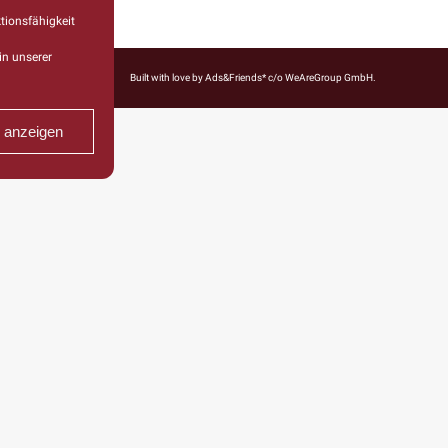
tionsfähigkeit
in unserer
Built with love by
Ads&Friends*
c/o WeAreGroup GmbH.
n anzeigen