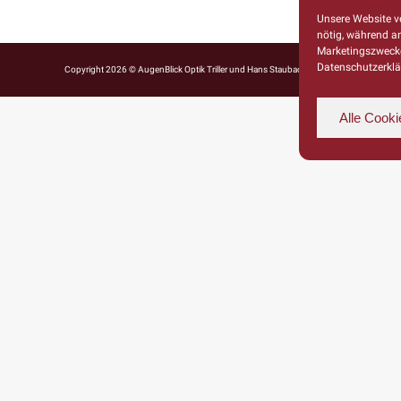
Unsere Website ve
nötig, während a
Marketingszwecke
Datenschutzerklä
Copyright 2026 © AugenBlick Optik Triller und Hans Staubach Goldschmiede
Alle Cooki