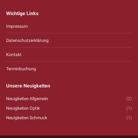
page
page
Wichtige Links
opens
opens
in
in
Impressum
new
new
window
window
Datenschutzerklärung
Kontakt
Terminbuchung
Unsere Neuigkeiten
Neuigkeiten Allgemein
(2)
Neuigkeiten Optik
(1)
Neuigkeiten Schmuck
(1)