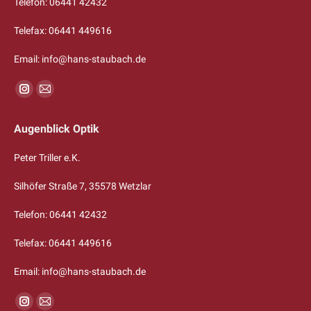
Telefon: 06441 42432
Telefax: 06441 449616
Email: info@hans-staubach.de
Find us on:
Instagram
Mail
page
page
Augenblick Optik
opens
opens
in
in
Peter Triller e.K.
new
new
Silhöfer Straße 7, 35578 Wetzlar
window
window
Telefon: 06441 42432
Telefax: 06441 449616
Email: info@hans-staubach.de
Find us on:
Instagram
Mail