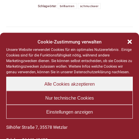
Schlagwörter:
brillianten
schmuckwer
Post
NÄCHSTER BEITRAG
Cookie-Zustimmung verwalten
navigation
BIOMETRIC INTELLIGENT GLASSES
Next
Unsere Website verwendet Cookies für ein optimales Nutzererlebnis . Einige
Cookies sind für die Funktionsfähigkeit nötig, während andere
post:
Marketingzwecken dienen. Sie können selbst entscheiden, ob sie Cookies zu
Marketingszwecken zulassen wollen. Weitere Infos welche Cookies wir
genau verwenden, können Sie in unserer Datenschutzerklärung nachlesen.
Alle Cookies akzeptieren
Nur technische Cookies
Hans Staubach Goldschmiede
Einstellungen anzeigen
Petra Staubach-Triller
Silhöfer Straße 7, 35578 Wetzlar